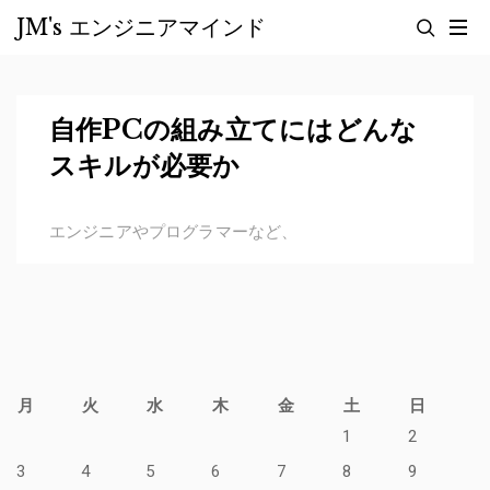
Skip
JM's エンジニアマインド
to
content
自作PCの組み立てにはどんな
スキルが必要か
エンジニアやプログラマーなど、
月
火
水
木
金
土
日
1
2
3
4
5
6
7
8
9